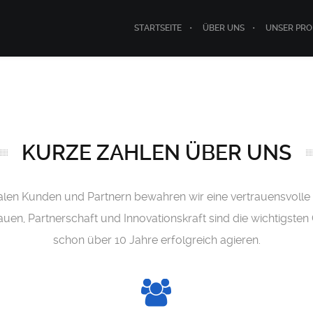
STARTSEITE
ÜBER UNS
UNSER PR
KURZE ZAHLEN ÜBER UNS
nalen Kunden und Partnern bewahren wir eine vertrauensvolle 
en, Partnerschaft und Innovationskraft sind die wichtigste
schon über 10 Jahre erfolgreich agieren.