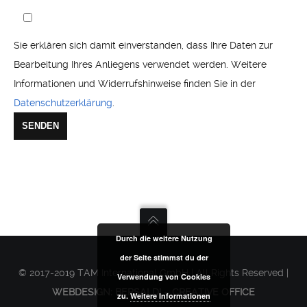
Sie erklären sich damit einverstanden, dass Ihre Daten zur
Bearbeitung Ihres Anliegens verwendet werden. Weitere
Informationen und Widerrufshinweise finden Sie in der
Datenschutzerklärung
.
Durch die weitere Nutzung
der Seite stimmst du der
© 2017-2019 TAM International GmbH | All Rights Reserved |
Verwendung von Cookies
WEBDESIGN: BERSALDI – CREATIVE OFFICE
zu.
Weitere Informationen